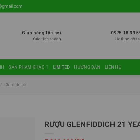
@gmail.com
Giao hàng tận nơi
0975 18 39 5
Các tỉnh thành
Hotline hỗ tr
NH
SẢN PHẨM KHÁC
LIMITED
HƯỚNG DẪN
LIÊN HỆ
/
Glenfiddich
RƯỢU GLENFIDDICH 21 YE