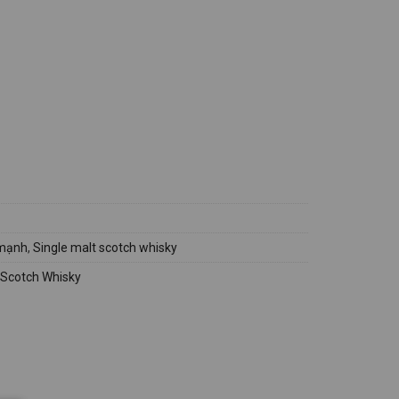
mạnh
,
Single malt scotch whisky
 Scotch Whisky