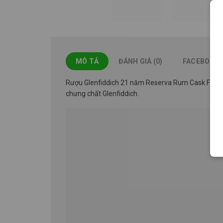
MÔ TẢ
ĐÁNH GIÁ (0)
FACEBOOK
Rượu Glenfiddich 21 năm Reserva Rum Cask Finish,
chưng chất Glenfiddich.