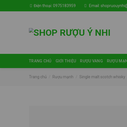
Skip
Điện thoại:
0975183959
Email:
shopruouynhi
to
content
TRANG CHỦ
GIỚI THIỆU
RƯỢU VANG
RƯỢU MẠ
Trang chủ
/
Rượu mạnh
/
Single malt scotch whisky