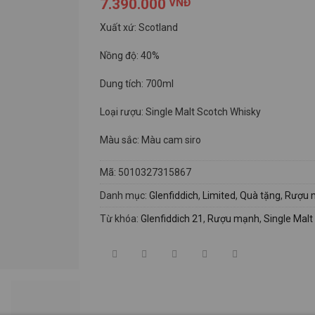
7.390.000
VNĐ
Xuất xứ: Scotland
Nồng độ: 40%
Dung tích: 700ml
Loại rượu: Single Malt Scotch Whisky
Màu sắc: Màu cam siro
Mã:
5010327315867
Danh mục:
Glenfiddich
,
Limited
,
Quà tặng
,
Rượu 
Từ khóa:
Glenfiddich 21
,
Rượu mạnh
,
Single Malt