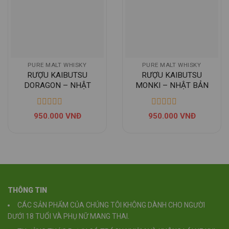
PURE MALT WHISKY
PURE MALT WHISKY
RƯỢU KAIBUTSU
RƯỢU KAIBUTSU
DORAGON – NHẬT
MONKI – NHẬT BẢN
BẢN
950.000
VNĐ
950.000
VNĐ
THÔNG TIN
CÁC SẢN PHẨM CỦA CHÚNG TÔI KHÔNG DÀNH CHO NGƯỜI
DƯỚI 18 TUỔI VÀ PHỤ NỮ MANG THAI.