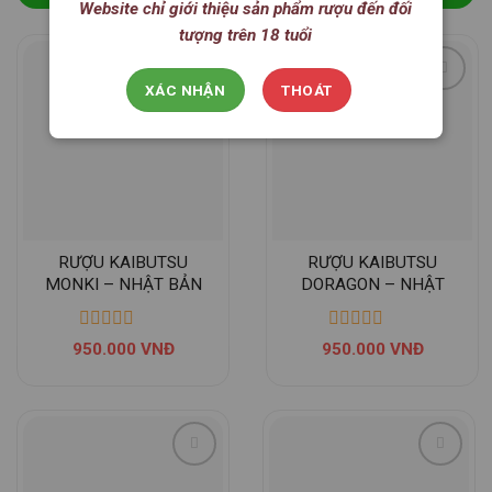
Website chỉ giới thiệu sản phẩm rượu đến đối
tượng trên 18 tuổi
XÁC NHẬN
THOÁT
RƯỢU KAIBUTSU
RƯỢU KAIBUTSU
MONKI – NHẬT BẢN
DORAGON – NHẬT
BẢN
950.000
VNĐ
950.000
VNĐ