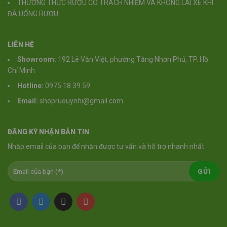
THƯỞNG THỨC RƯỢU CÓ TRÁCH NHIỆM VÀ KHÔNG LÁI XE KHI
ĐÃ UỐNG RƯỢU.
LIÊN HỆ
Showroom:
192 Lê Văn Việt, phường Tăng Nhơn Phú, TP. Hồ
Chí Minh
Hotline:
0975 18 39 59
Email:
shopruouynhi@gmail.com
ĐĂNG KÝ NHẬN BẢN TIN
Nhập email của bạn để nhận được tư vấn và hỗ trợ nhanh nhất