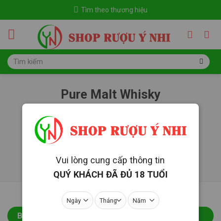
Skip
Tìm theo thương hiệu
to
content
Tìm
kiếm:
Pure Malt Whisky
Trang chủ
/
Rượu mạnh
/
Pure Malt Whisky
LỌC
Vui lòng cung cấp thông tin
QUÝ KHÁCH ĐÃ ĐỦ 18 TUỔI
BÁN CHẠY NHẤT