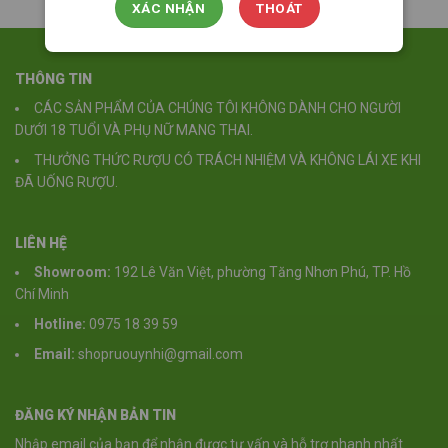
XÁC NHẬN
THOÁT
THÔNG TIN
CÁC SẢN PHẨM CỦA CHÚNG TÔI KHÔNG DÀNH CHO NGƯỜI
DƯỚI 18 TUỔI VÀ PHỤ NỮ MANG THAI.
THƯỞNG THỨC RƯỢU CÓ TRÁCH NHIỆM VÀ KHÔNG LÁI XE KHI
ĐÃ UỐNG RƯỢU.
LIÊN HỆ
Showroom:
192 Lê Văn Việt, phường Tăng Nhơn Phú, TP. Hồ
Chí Minh
Hotline:
0975 18 39 59
Email:
shopruouynhi@gmail.com
ĐĂNG KÝ NHẬN BẢN TIN
Nhập email của bạn để nhận được tư vấn và hỗ trợ nhanh nhất