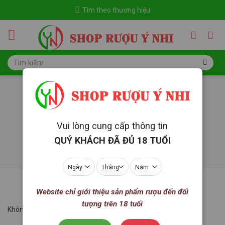
Skip
Tìm theo thương hiệu
to
content
Tìm
kiếm:
Mortlach
Trang chủ
/
Rượu mạnh
/
Single malt scotch whisky
/
Mortlach
Vui lòng cung cấp thông tin
QUÝ KHÁCH ĐÃ ĐỦ 18 TUỔI
LỌC
Website chỉ giới thiệu sản phẩm rượu đến đối
tượng trên 18 tuổi
Không tìm thấy sản phẩm nào khớp với lựa chọn của bạn.