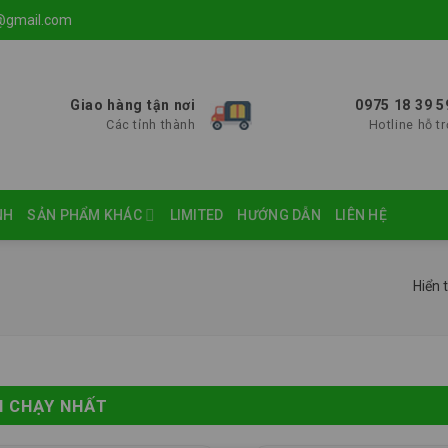
@gmail.com
Giao hàng tận nơi
0975 18 39 5
Các tỉnh thành
Hotline hỗ tr
NH
SẢN PHẨM KHÁC
LIMITED
HƯỚNG DẪN
LIÊN HỆ
Hiển t
N CHẠY NHẤT