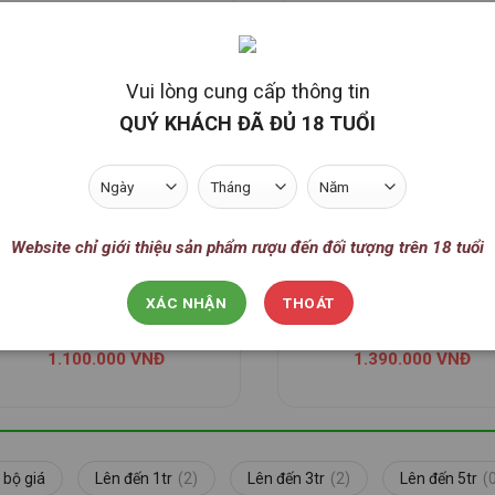
Vui lòng cung cấp thông tin
QUÝ KHÁCH ĐÃ ĐỦ 18 TUỔI
Website chỉ giới thiệu sản phẩm rượu đến đối tượng trên 18 tuổi
Rượu Vang Raymond R
Rượu Vang La Fiole D
Collection Field Blend
Pape – Chateauneuf D
XÁC NHẬN
THOÁT
Pape
1.100.000
VNĐ
1.390.000
VNĐ
 bộ giá
Lên đến 1tr
(2)
Lên đến 3tr
(2)
Lên đến 5tr
(