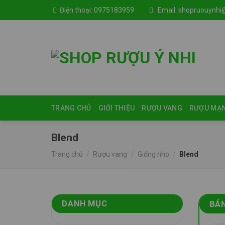
Skip
Điện thoại:
0975183959
Email:
shopruouynhi
to
content
TRANG CHỦ
GIỚI THIỆU
RƯỢU VANG
RƯỢU MẠ
Blend
Trang chủ
/
Rượu vang
/
Giống nho
/
Blend
DANH MỤC
BÁ