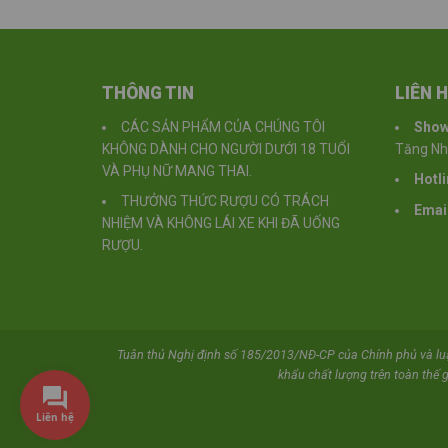
THÔNG TIN
LIÊN 
CÁC SẢN PHẨM CỦA CHÚNG TÔI
Sho
KHÔNG DÀNH CHO NGƯỜI DƯỚI 18 TUỔI
Tăng Nhơ
VÀ PHỤ NỮ MANG THAI.
Hotli
THƯỞNG THỨC RƯỢU CÓ TRÁCH
Email
NHIỆM VÀ KHÔNG LÁI XE KHI ĐÃ UỐNG
RƯỢU.
Tuân thủ Nghị định số 185/2013/NĐ-CP của Chính phủ và l
khẩu chất lượng trên toàn thế g
Liên hệ