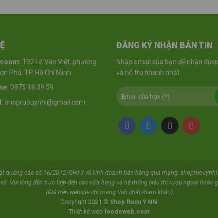
HỆ
ĐĂNG KÝ NHẬN BẢN TIN
wroom:
192 Lê Văn Việt, phường
Nhập email của bạn để nhận được
n Phú, TP. Hồ Chí Minh
và hỗ trợ nhanh nhất
ne:
0975 18 39 59
:
shopruouynhi@gmail.com
uật quảng cáo số 16/2012/QH13 về kinh doanh bán hàng qua mạng. shopruouynhi.
iới. Vui lòng đến trực tiếp đến các cửa hàng và hệ thống siêu thị rượu ngoại hoặc gọ
(Giá trên website chỉ mang tính chất tham khảo)
Copyright 2021 ©
Shop Rượu Ý Nhi
Thiết kế web
loodoweb.com