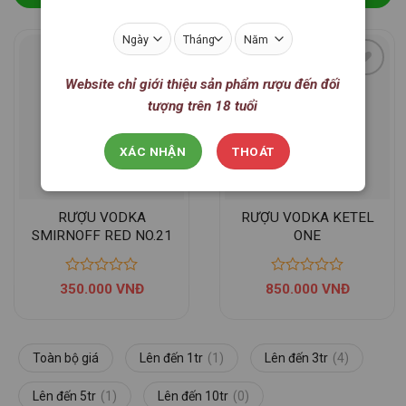
Website chỉ giới thiệu sản phẩm rượu đến đối
tượng trên 18 tuổi
XÁC NHẬN
THOÁT
RƯỢU VODKA
RƯỢU VODKA KETEL
SMIRNOFF RED NO.21
ONE
350.000
VNĐ
850.000
VNĐ
Toàn bộ giá
Lên đến 1tr
(1)
Lên đến 3tr
(4)
Lên đến 5tr
(1)
Lên đến 10tr
(0)