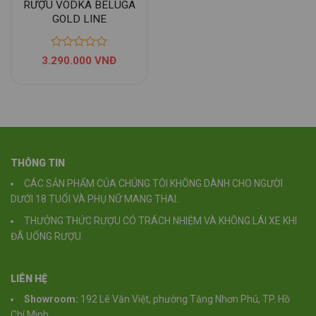
RƯỢU VODKA BELUGA
GOLD LINE
3.290.000
VNĐ
THÔNG TIN
CÁC SẢN PHẨM CỦA CHÚNG TÔI KHÔNG DÀNH CHO NGƯỜI
DƯỚI 18 TUỔI VÀ PHỤ NỮ MANG THAI.
THƯỞNG THỨC RƯỢU CÓ TRÁCH NHIỆM VÀ KHÔNG LÁI XE KHI
ĐÃ UỐNG RƯỢU.
LIÊN HỆ
Showroom:
192 Lê Văn Việt, phường Tăng Nhơn Phú, TP. Hồ
Chí Minh