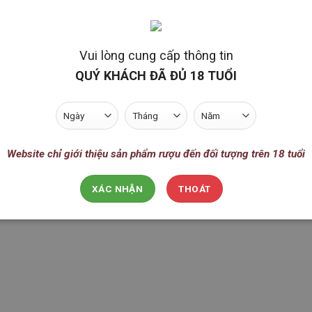
Vui lòng cung cấp thông tin
QUÝ KHÁCH ĐÃ ĐỦ 18 TUỔI
ừ thương hiệu Bormioli Rocco với thiết kế đơn giản nhưng mạnh mẽ gồm n
Website chỉ giới thiệu sản phẩm rượu đến đối tượng trên 18 tuổi
ượu Whisky, Brandy và các loại rượu mạnh khác. Bình rượu với nút kín h
 dùng không hết, bình rượu Officina 1825 khi được sử dụng đồng bộ cùng 
XÁC NHẬN
THOÁT
thưởng rượu.