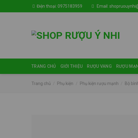
Skip
Điện thoại:
0975183959
Email:
shopruouynhi
to
content
TRANG CHỦ
GIỚI THIỆU
RƯỢU VANG
RƯỢU MẠ
Trang chủ
/
Phụ kiện
/
Phụ kiện rượu mạnh
/
Bộ bìn