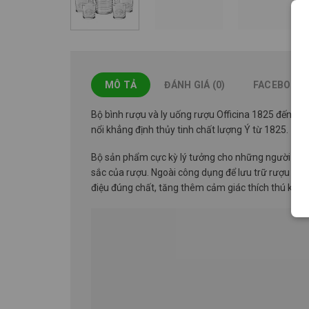
MÔ TẢ
ĐÁNH GIÁ (0)
FACEBOOK
Bộ bình rượu và ly uống rượu Officina 1825 đến t
nổi khẳng định thủy tinh chất lượng Ý từ 1825.
Bộ sản phẩm cực kỳ lý tưởng cho những người yêu r
sắc của rượu. Ngoài công dụng để lưu trữ rượu khi
điệu đúng chất, tăng thêm cảm giác thích thú khi 