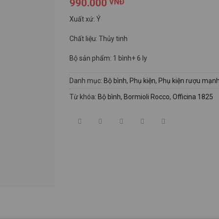
990.000
VNĐ
Xuất xứ: Ý
Chất liệu: Thủy tinh
Bộ sản phẩm: 1 bình+ 6 ly
Danh mục:
Bộ bình
,
Phụ kiện
,
Phụ kiện rượu mạn
Từ khóa:
Bộ bình
,
Bormioli Rocco
,
Officina 1825