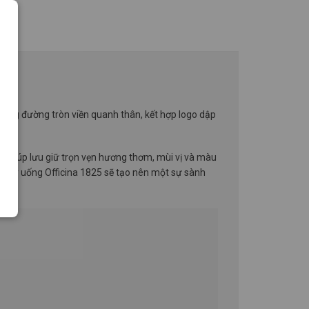
hững đường tròn viền quanh thân, kết hợp logo dập
ơi giúp lưu giữ trọn vẹn hương thơm, mùi vị và màu
bộ ly uống Officina 1825 sẽ tạo nên một sự sành