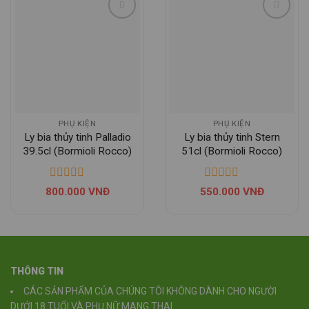
PHỤ KIỆN
PHỤ KIỆN
Ly bia thủy tinh Palladio
Ly bia thủy tinh Stern
39.5cl (Bormioli Rocco)
51cl (Bormioli Rocco)
800.000
VNĐ
550.000
VNĐ
THÔNG TIN
CÁC SẢN PHẨM CỦA CHÚNG TÔI KHÔNG DÀNH CHO NGƯỜI
DƯỚI 18 TUỔI VÀ PHỤ NỮ MANG THAI.